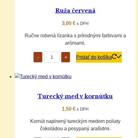
Ruža červená
3,00
€
s DPH
Ručne robená lízanka s prírodnými farbivami a
arómami.
množstvo
-
+
Pridať do košíka
Ruža
červená
Turecký med v kornútku
1,50
€
s DPH
Kornút naplnený tureckým medom poliaty
čokoládou a posypaný arašidmi.