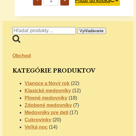
-
+
Pridať do košíka
Zemiakový
cukor
klasický
Hľadať:
Vyhľadávanie
Obchod
KATEGÓRIE PRODUKTOV
Vianoce a Nový rok
(22)
Klasické medovníky
(12)
Plnené medovníky
(18)
Zdobené medovníky
(7)
Medovníky pre deti
(17)
Cukrovinky
(20)
Veľká noc
(14)