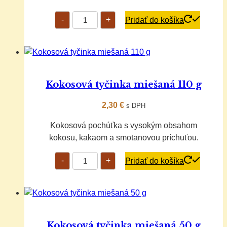
množstvo
-
+
Pridať do košíka
Kokosová
tyčinka
kakaová
50
g
Kokosová tyčinka miešaná 110 g
2,30
€
s DPH
Kokosová pochúťka s vysokým obsahom
kokosu, kakaom a smotanovou príchuťou.
množstvo
-
+
Pridať do košíka
Kokosová
tyčinka
miešaná
110
g
Kokosová tyčinka miešaná 50 g