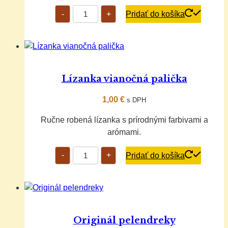
množstvo
-
+
Pridať do košíka
Lízanka
melón
Lízanka vianočná palička
1,00
€
s DPH
Ručne robená lízanka s prírodnými farbivami a
arómami.
množstvo
-
+
Pridať do košíka
Lízanka
vianočná
palička
Originál pelendreky