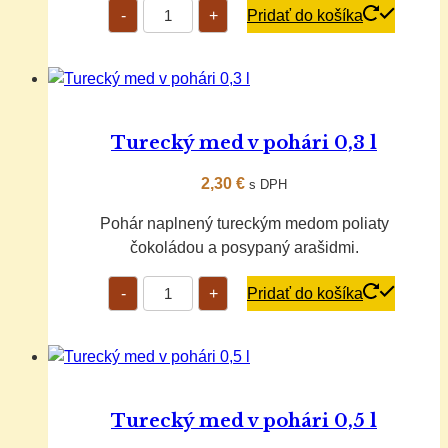
množstvo
-
+
Pridať do košíka
Turecký
med
v
kornútku
Turecký med v pohári 0,3 l
2,30
€
s DPH
Pohár naplnený tureckým medom poliaty
čokoládou a posypaný arašidmi.
množstvo
-
+
Pridať do košíka
Turecký
med
v
pohári
0,3
l
Turecký med v pohári 0,5 l