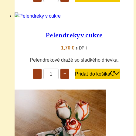
kocky
Pelendreky v cukre
1,70
€
s DPH
Pelendrekové dražé so sladkého drievka.
množstvo
-
+
Pridať do košíka
Pelendreky
v
cukre