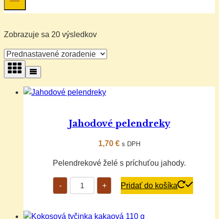
Zobrazuje sa 20 výsledkov
Jahodové pelendreky
1,70
€
s DPH
Pelendrekové želé s príchuťou jahody.
množstvo
-
+
Pridať do košíka
Jahodové
pelendreky