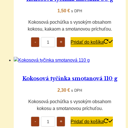
1,50
€
s DPH
Kokosová pochúťka s vysokým obsahom
kokosu, kakaom a smotanovou príchuťou.
množstvo
-
+
Pridať do košíka
Kokosová
tyčinka
miešaná
50
g
Kokosová tyčinka smotanová 110 g
2,30
€
s DPH
Kokosová pochúťka s vysokým obsahom
kokosu a smotanovou príchuťou.
množstvo
-
+
Pridať do košíka
Kokosová
tyčinka