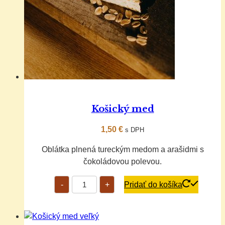
Košický med
1,50
€
s DPH
Oblátka plnená tureckým medom a arašidmi s
čokoládovou polevou.
množstvo
-
+
Pridať do košíka
Košický
med