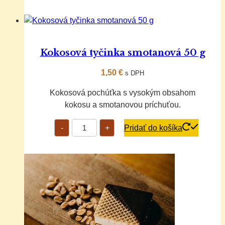
smotanová
110
g
Kokosová tyčinka smotanová 50 g
1,50
€
s DPH
Kokosová pochúťka s vysokým obsahom
kokosu a smotanovou príchuťou.
množstvo
-
+
Pridať do košíka
Kokosová
tyčinka
smotanová
50
g