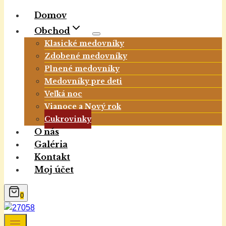
Domov
Obchod
Klasické medovníky
Zdobené medovníky
Plnené medovníky
Medovníky pre deti
Veľká noc
Vianoce a Nový rok
Cukrovinky
O nás
Galéria
Kontakt
Moj účet
0