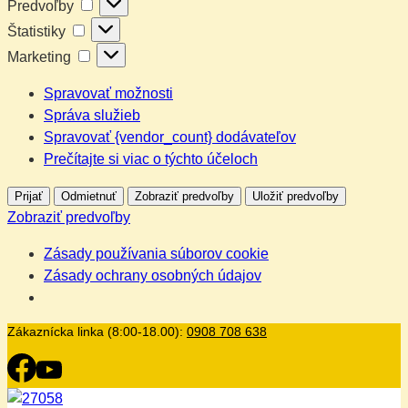
Predvoľby
Predvoľby
Štatistiky
Štatistiky
Marketing
Marketing
Spravovať možnosti
Správa služieb
Spravovať {vendor_count} dodávateľov
Prečítajte si viac o týchto účeloch
Prijať
Odmietnuť
Zobraziť predvoľby
Uložiť predvoľby
Zobraziť predvoľby
Zásady používania súborov cookie
Zásady ochrany osobných údajov
Zákaznícka linka (8:00-18.00):
0908 708 638
Skip
to
content