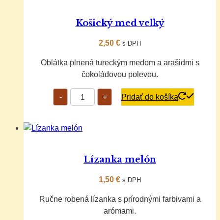
Košický med veľký
2,50
€
s DPH
Oblátka plnená tureckým medom a arašidmi s
čokoládovou polevou.
množstvo
-
+
Pridať do košíka
Košický
med
veľký
Lízanka melón
1,50
€
s DPH
Ručne robená lízanka s prírodnými farbivami a
arómami.