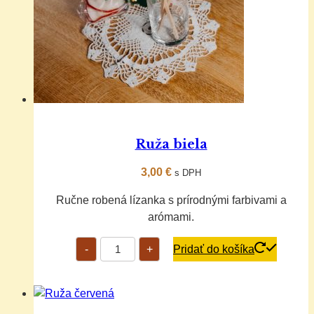
Ruža biela
3,00
€
s DPH
Ručne robená lízanka s prírodnými farbivami a
arómami.
množstvo
-
+
Pridať do košíka
Ruža
biela