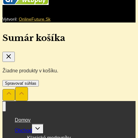
Vytvoril:
OnlineFuture.Sk
Sumár košíka
Žiadne produkty v košíku.
Spravovať súhlas
Domov
Toggle
Obchod
child
menu
Klasické medovníky