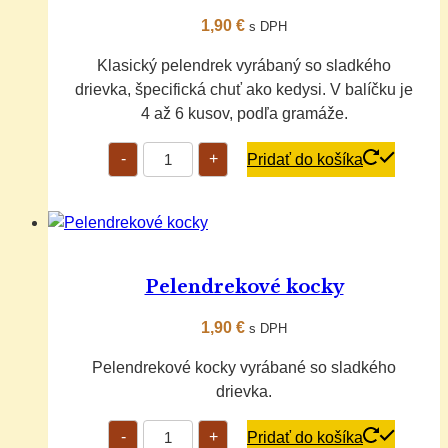
1,90
€
s DPH
Klasický pelendrek vyrábaný so sladkého
drievka, špecifická chuť ako kedysi. V balíčku je
4 až 6 kusov, podľa gramáže.
množstvo
-
+
Pridať do košíka
Originál
pelendreky
Pelendrekové kocky
1,90
€
s DPH
Pelendrekové kocky vyrábané so sladkého
drievka.
množstvo
-
+
Pridať do košíka
Pelendrekové