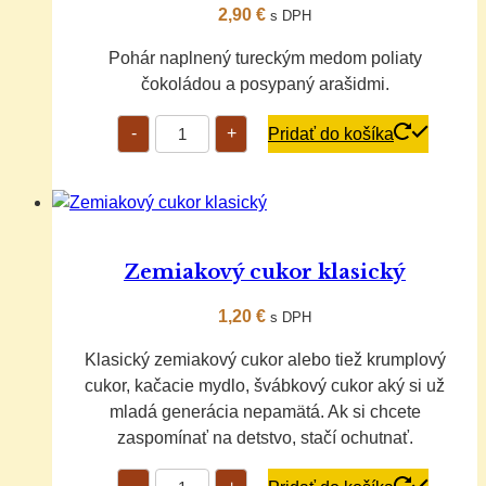
2,90
€
s DPH
Pohár naplnený tureckým medom poliaty
čokoládou a posypaný arašidmi.
množstvo
-
+
Pridať do košíka
Turecký
med
v
pohári
0,5
l
Zemiakový cukor klasický
1,20
€
s DPH
Klasický zemiakový cukor alebo tiež krumplový
cukor, kačacie mydlo, švábkový cukor aký si už
mladá generácia nepamätá. Ak si chcete
zaspomínať na detstvo, stačí ochutnať.
množstvo