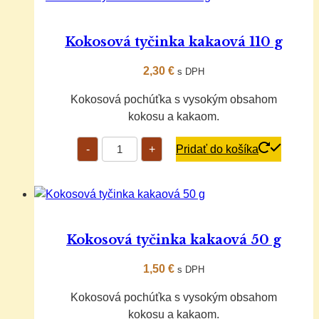
Kokosová tyčinka kakaová 110 g
2,30
€
s DPH
Kokosová pochúťka s vysokým obsahom
kokosu a kakaom.
množstvo
-
+
Pridať do košíka
Kokosová
tyčinka
kakaová
110
g
Kokosová tyčinka kakaová 50 g
1,50
€
s DPH
Kokosová pochúťka s vysokým obsahom
kokosu a kakaom.