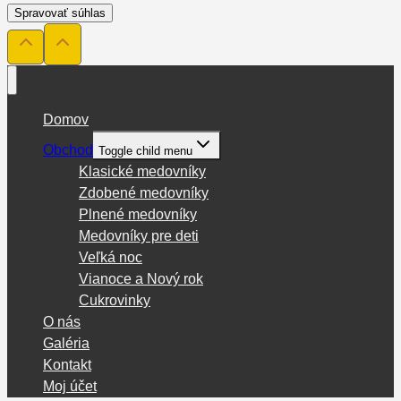
Spravovať súhlas
Domov
Obchod
Toggle child menu
Klasické medovníky
Zdobené medovníky
Plnené medovníky
Medovníky pre deti
Veľká noc
Vianoce a Nový rok
Cukrovinky
O nás
Galéria
Kontakt
Moj účet