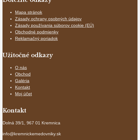
Dôležité odkazy
Mapa stránok
Zásady ochrany osobných údajov
Zásady používania súborov cookie (EÚ)
Obchodné podmienky
Reklamačný poriadok
Užitočné odkazy
O nás
Obchod
Galéria
Kontakt
Moj účet
Kontakt
Dolná 39/1, 967 01 Kremnica
info@kremnickemedovniky.sk