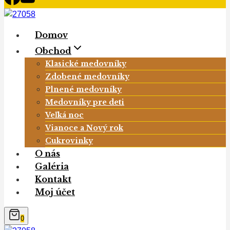
Domov
Obchod
Klasické medovníky
Zdobené medovníky
Plnené medovníky
Medovníky pre deti
Veľká noc
Vianoce a Nový rok
Cukrovinky
O nás
Galéria
Kontakt
Moj účet
0