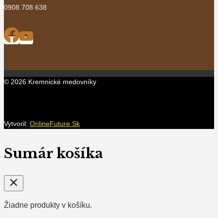
0908 708 638
© 2026 Kremnické medovníky
Vytvoril:
OnlineFuture.Sk
Sumár košíka
Žiadne produkty v košíku.