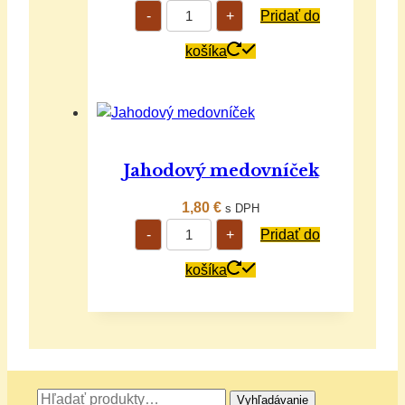
množstvo
-
+
Pridať do
Ovocný
medovníček
citrón
košíka
Jahodový medovníček
1,80
€
s DPH
množstvo
-
+
Pridať do
Jahodový
medovníček
košíka
Hľadať:
Vyhľadávanie