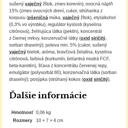
sušený
vaječný
žĺtok, zmes korenín); ovocná náplň
15% (zmes ovocných drení, cukor, strúhanka z
korpusu (
pšeničná
múka,
vaječný
žĺtok), etylalkohol
(0,3% vo výrobku), regulátor kyslosti (kyselina
citrónová), želírujúca látka (pektín), koncentrát
z čiernej mrkvy, konzervačné látky (
oxid
siričitý
,
sorban draselný); poleva min. 5% (cukor, sušený
vaječný
bielok, aróma, bravčová želatína, kyselina
citrónová, farbivá (kurkumín, brilantná modrá FCF,
beta-karotén), šťava z koncentrátu červenej repy,
emulgátor (polysorbát 80), konzervačná látka (sorban
draselný); posýpka (strúhaný kokos (
oxid
siričitý
).
Ďalšie informácie
Hmotnosť
0,06 kg
Rozmery
10 × 7 × 4 cm