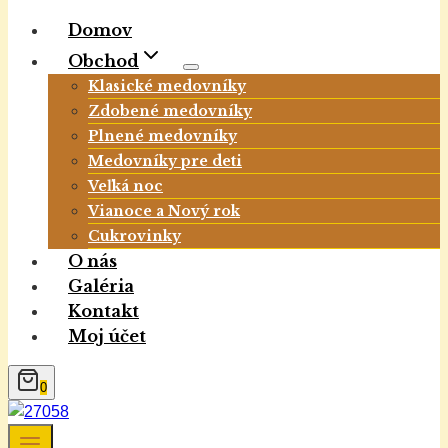
Domov
Obchod
Klasické medovníky
Zdobené medovníky
Plnené medovníky
Medovníky pre deti
Veľká noc
Vianoce a Nový rok
Cukrovinky
O nás
Galéria
Kontakt
Moj účet
0