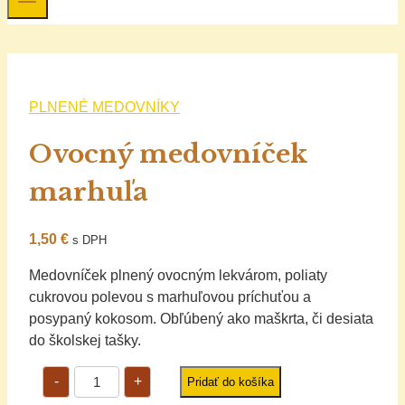
PLNENÉ MEDOVNÍKY
Ovocný medovníček
marhuľa
1,50
€
s DPH
Medovníček plnený ovocným lekvárom, poliaty
cukrovou polevou s marhuľovou príchuťou a
posypaný kokosom. Obľúbený ako maškrta, či desiata
do školskej tašky.
množstvo
-
+
Pridať do košíka
Ovocný
medovníček