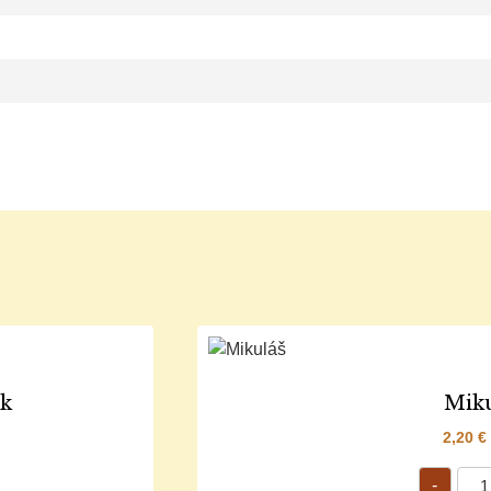
ík
Miku
2,20
€
-