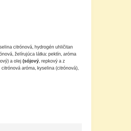
selina citrónová, hydrogén uhličitan
rónová, želírujúca látka: pektín, aróma
mový) a olej
(sójový
, repkový a z
, citrónová aróma, kyselina (citrónová),