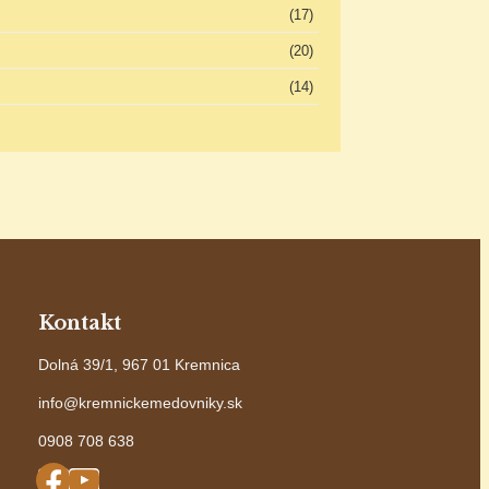
(17)
(20)
(14)
Kontakt
Dolná 39/1, 967 01 Kremnica
info@kremnickemedovniky.sk
0908 708 638