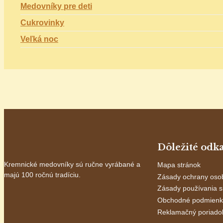
Medovníky pre deti
Cukrovinky
Veľká noc
Dôležité odk
Kremnické medovníky sú ručne vyrábané a
Mapa stránok
majú 100 ročnú tradíciu.
Zásady ochrany oso
Zásady používania s
Obchodné podmienk
Reklamačný poriado