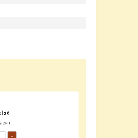
láš
s DPH
+