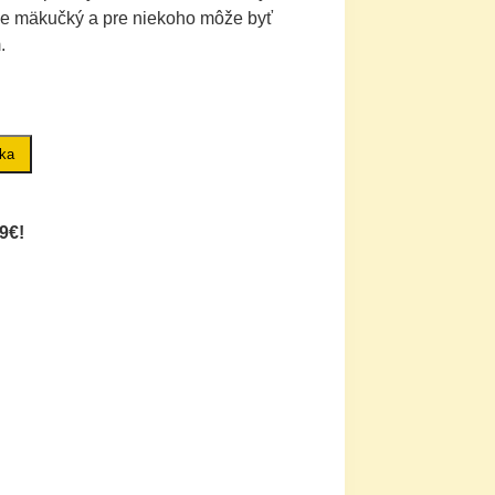
je mäkučký a pre niekoho môže byť
.
íka
9€!