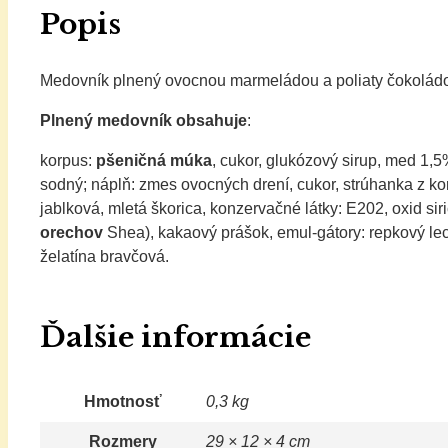
Popis
Medovník plnený ovocnou marmeládou a poliaty čokolád
Plnený medovník obsahuje
:
korpus:
pšeničná múka
, cukor, glukózový sirup, med 1,
sodný; náplň: zmes ovocných drení, cukor, strúhanka z ko
jablková, mletá škorica, konzervačné látky: E202, oxid sir
orechov
Shea), kakaový prášok, emul-gátory: repkový lecit
želatína bravčová.
Ďalšie informácie
Hmotnosť
0,3 kg
Rozmery
29 × 12 × 4 cm