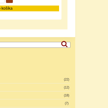
o košíka
Vyhľadávanie
(22)
(12)
(18)
(7)