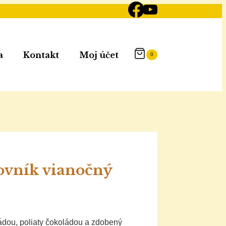
a
Kontakt
Moj účet
0
vník vianočný
dou, poliaty čokoládou a zdobený