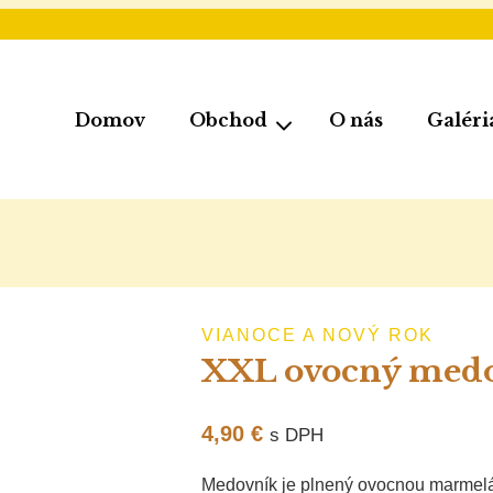
Domov
Obchod
O nás
Galéri
VIANOCE A NOVÝ ROK
XXL ovocný medo
4,90
€
s DPH
Medovník je plnený ovocnou marmelá