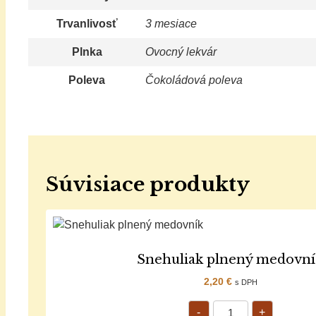
Trvanlivosť
3 mesiace
Plnka
Ovocný lekvár
Poleva
Čokoládová poleva
Súvisiace produkty
Snehuliak plnený medovn
2,20
€
s DPH
-
+