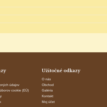
azy
Užitočné odkazy
O nás
bných údajov
Obchod
úborov cookie (EÚ)
Galéria
y
Kontakt
k
Moj účet