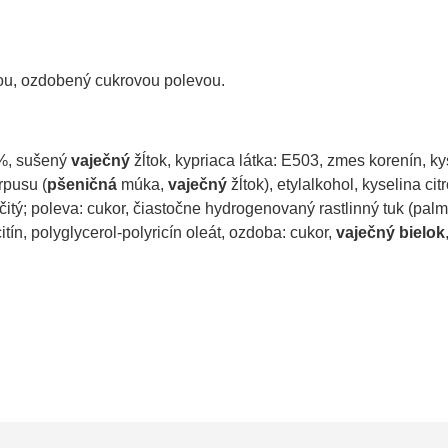
ou, ozdobený cukrovou polevou.
5%, sušený
vaječný
žĺtok, kypriaca látka: E503, zmes korenín, ky
rpusu (
pšeničná
múka,
vaječný
žĺtok), etylalkohol, kyselina cit
ičitý; poleva: cukor, čiastočne hydrogenovaný rastlinný tuk (pal
ín, polyglycerol-polyricín oleát, ozdoba: cukor,
vaječný
bielok