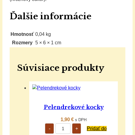
Ďalšie informácie
Hmotnosť
0,04 kg
Rozmery
5 × 6 × 1 cm
Súvisiace produkty
Pelendrekové kocky
1,90
€
s DPH
množstvo
-
+
Pridať do
Pelendrekové
kocky