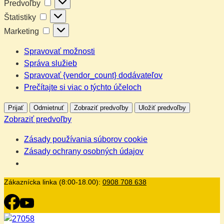
Predvoľby
Predvoľby
Štatistiky
Štatistiky
Marketing
Marketing
Spravovať možnosti
Správa služieb
Spravovať {vendor_count} dodávateľov
Prečítajte si viac o týchto účeloch
Prijať
Odmietnuť
Zobraziť predvoľby
Uložiť predvoľby
Zobraziť predvoľby
Zásady používania súborov cookie
Zásady ochrany osobných údajov
Zákaznícka linka (8:00-18.00):
0908 708 638
Skip
to
content