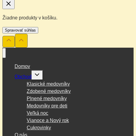
Žiadne produkty v košíku.
Spravovať súhlas
Domov
Toggle
Obchod
child
menu
Klasické medovníky
Zdobené medovníky
Plnené medovníky
Medovníky pre deti
Veľká noc
Vianoce a Nový rok
Cukrovinky
O nás