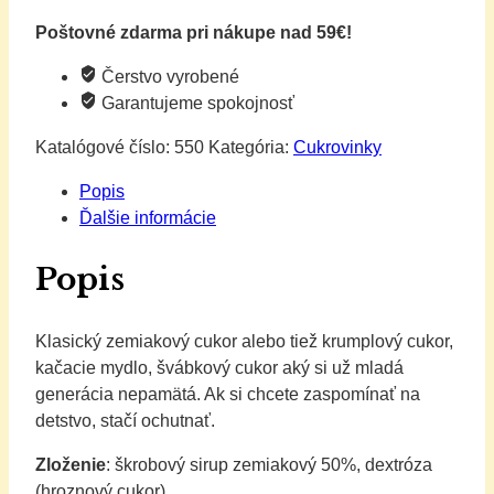
klasický
Poštovné zdarma pri nákupe nad 59€!
Čerstvo vyrobené
Garantujeme spokojnosť
Katalógové číslo:
550
Kategória:
Cukrovinky
Popis
Ďalšie informácie
Popis
Klasický zemiakový cukor alebo tiež krumplový cukor,
kačacie mydlo, švábkový cukor aký si už mladá
generácia nepamätá. Ak si chcete zaspomínať na
detstvo, stačí ochutnať.
Zloženie
: škrobový sirup zemiakový 50%, dextróza
(hroznový cukor).