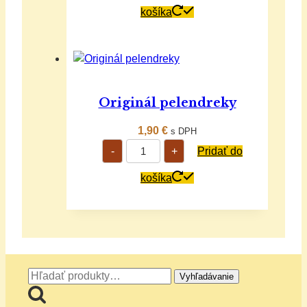
košíka
Originál pelendreky
1,90
€
s DPH
množstvo
-
+
Pridať do
Originál
pelendreky
košíka
Hľadať:
Vyhľadávanie