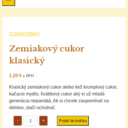
CUKROVINKY
Zemiakový cukor
klasický
1,20
€
s DPH
Klasický zemiakový cukor alebo tiež krumplový cukor,
kačacie mydlo, švábkový cukor aký si už mladá
generácia nepamätá. Ak si chcete zaspomínať na
detstvo, stačí ochutnať.
množstvo
-
+
Pridať do košíka
Zemiakový
cukor