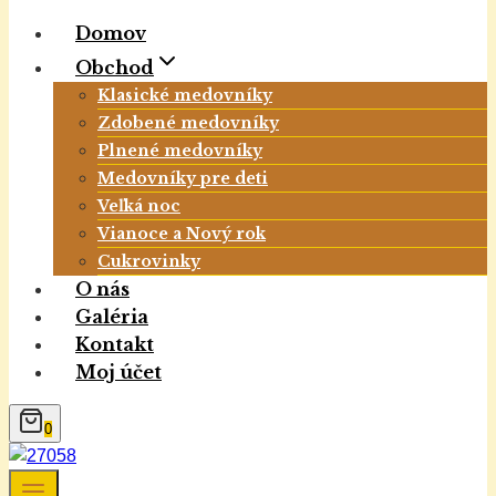
Domov
Obchod
Klasické medovníky
Zdobené medovníky
Plnené medovníky
Medovníky pre deti
Veľká noc
Vianoce a Nový rok
Cukrovinky
O nás
Galéria
Kontakt
Moj účet
0